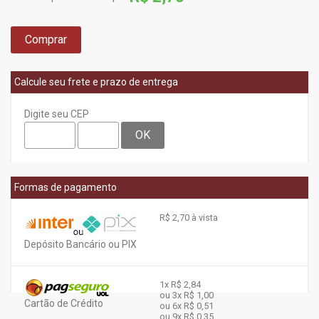
Comprar
Calcule seu frete e prazo de entrega
Digite seu CEP
OK
Formas de pagamento
R$ 2,70 à vista
Depósito Bancário ou PIX
1x
R$ 2,84
ou 3x
R$ 1,00
Cartão de Crédito
ou 6x
R$ 0,51
ou 9x
R$ 0,35