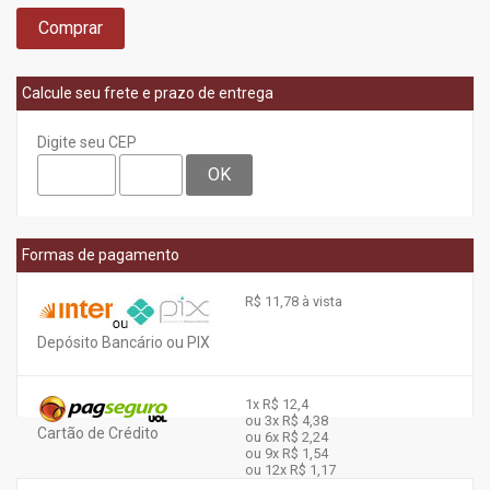
Comprar
Calcule seu frete e prazo de entrega
Digite seu CEP
OK
Formas de pagamento
R$ 11,78 à vista
Depósito Bancário ou PIX
1x
R$ 12,4
ou 3x
R$ 4,38
Cartão de Crédito
ou 6x
R$ 2,24
ou 9x
R$ 1,54
ou 12x
R$ 1,17