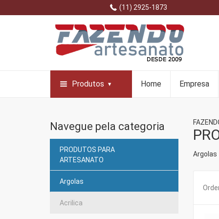
(11) 2925-1873
Produtos
Home
Empresa
FAZEND
Navegue pela categoria
PR
PRODUTOS PARA
Argolas
ARTESANATO
Argolas
Orden
Acrilica