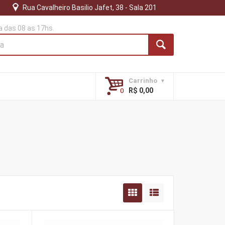
Rua Cavalheiro Basilio Jafet, 38 - Sala 201
 das 08 as 17hs.
Carrinho
R$ 0,00