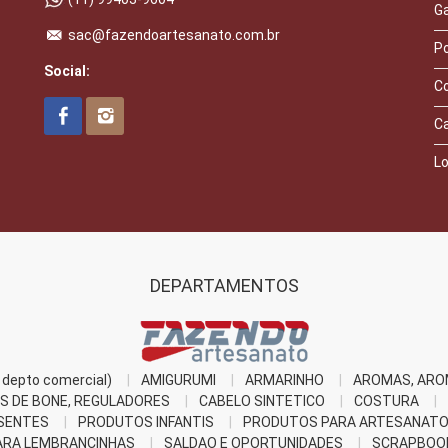
Ga
sac@fazendoartesanato.com.br
Po
Social:
C
C
Lo
DEPARTAMENTOS
depto comercial)
AMIGURUMI
ARMARINHO
AROMAS, ARO
S DE BONE, REGULADORES
CABELO SINTETICO
COSTURA
SENTES
PRODUTOS INFANTIS
PRODUTOS PARA ARTESANAT
RA LEMBRANCINHAS
SALDAO E OPORTUNIDADES
SCRAPBOO