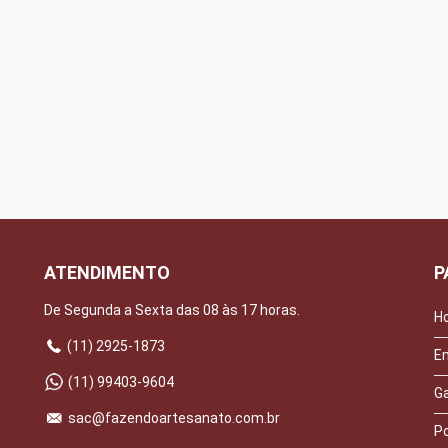
ATENDIMENTO
P
De Segunda a Sexta das 08 às 17 horas.
H
(11) 2925-1873
E
(11) 99403-9604
Ga
sac@fazendoartesanato.com.br
Po