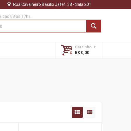
Rua Cavalheiro Basilio Jafet, 38 - Sala 201
 das 08 as 17hs.
Carrinho
R$ 0,00