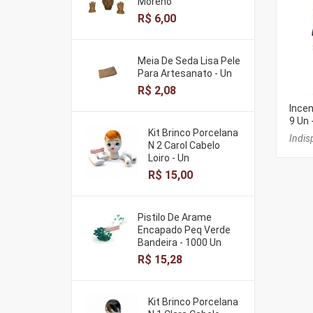
Moreno
R$ 6,00
Meia De Seda Lisa Pele
Para Artesanato - Un
R$ 2,08
Incen
9 Un 
Kit Brinco Porcelana
Indis
N 2 Carol Cabelo
Loiro - Un
R$ 15,00
Pistilo De Arame
Encapado Peq Verde
Bandeira - 1000 Un
R$ 15,28
Kit Brinco Porcelana