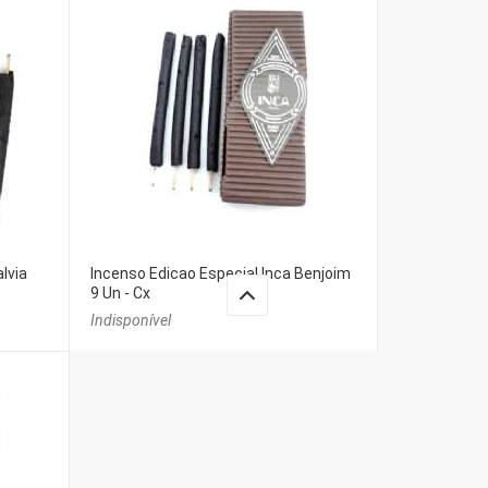
lvia
Incenso Edicao Especial Inca Benjoim
9 Un - Cx
Indisponível