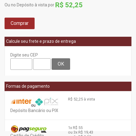
R$ 52,25
Ou no Depósito à vista por
Comprar
Calcule seu frete e prazo de entrega
Digite seu CEP
OK
Formas de pagamento
R$ 52,25 à vista
Depósito Bancário ou PIX
1x
R$ 55
ou 3x
R$ 19,43
Cartão de Crédito