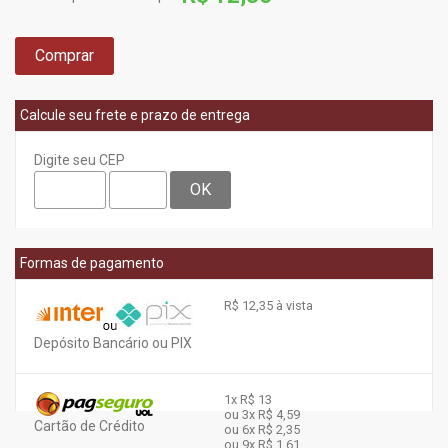
Comprar
Calcule seu frete e prazo de entrega
Digite seu CEP
OK
Formas de pagamento
R$ 12,35 à vista
Depósito Bancário ou PIX
1x
R$ 13
ou 3x
R$ 4,59
Cartão de Crédito
ou 6x
R$ 2,35
ou 9x
R$ 1,61