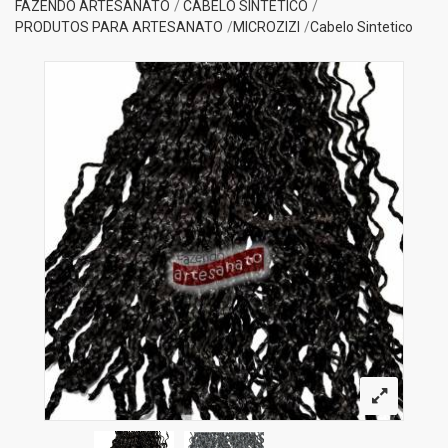
FAZENDO ARTESANATO
CABELO SINTETICO
PRODUTOS PARA ARTESANATO
MICROZIZI
Cabelo Sintetico