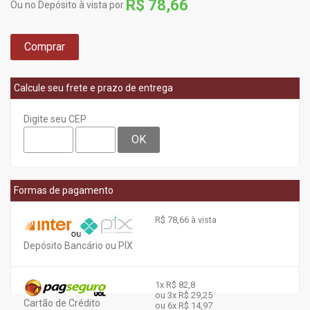
R$ 78,66
Ou no Depósito à vista por
Comprar
Calcule seu frete e prazo de entrega
Digite seu CEP
OK
Formas de pagamento
R$ 78,66 à vista
Depósito Bancário ou PIX
1x
R$ 82,8
ou 3x
R$ 29,25
Cartão de Crédito
ou 6x
R$ 14,97