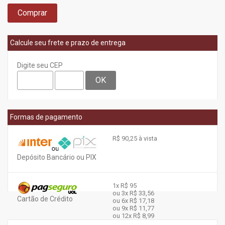
Comprar
Calcule seu frete e prazo de entrega
Digite seu CEP
OK
Formas de pagamento
R$ 90,25 à vista
Depósito Bancário ou PIX
1x
R$ 95
ou 3x
R$ 33,56
Cartão de Crédito
ou 6x
R$ 17,18
ou 9x
R$ 11,77
ou 12x
R$ 8,99