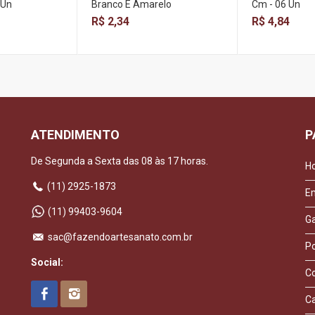
 Un
Branco E Amarelo
Cm - 06 Un
R$ 2,34
R$ 4,84
ATENDIMENTO
P
De Segunda a Sexta das 08 às 17 horas.
H
(11) 2925-1873
E
(11) 99403-9604
Ga
sac@fazendoartesanato.com.br
Po
Social:
C
C