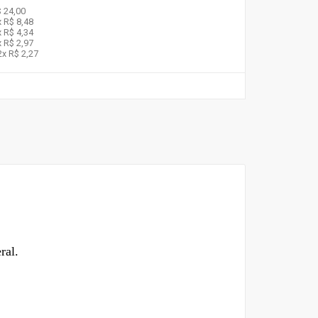
 24,00
x
R$ 8,48
x
R$ 4,34
x
R$ 2,97
2x
R$ 2,27
ral.