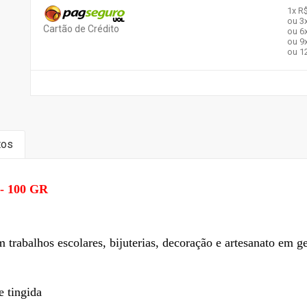
1x
R$
ou 3
Cartão de Crédito
ou 6
ou 9
ou 1
tos
 100 GR
s escolares, bijuterias, decoração e artesanato em ge
 tingida