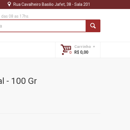
Rua Cavalheiro Basilio Jafet, 38 - Sala 201
das 08 as 17hs.
Carrinho
R$ 0,00
l - 100 Gr