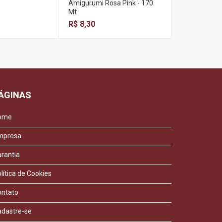
Amigurumi Rosa Pink - 170
Mostarda 110
Mt
R$ 13,22
R$ 8,30
ÁGINAS
ome
mpresa
rantia
lítica de Cookies
ontato
adastre-se