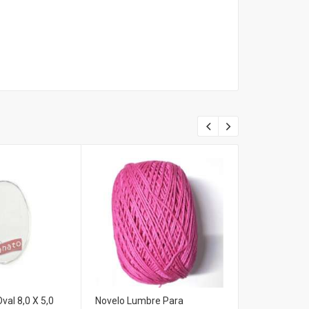
val 8,0 X 5,0
Novelo Lumbre Para
Pompom (P