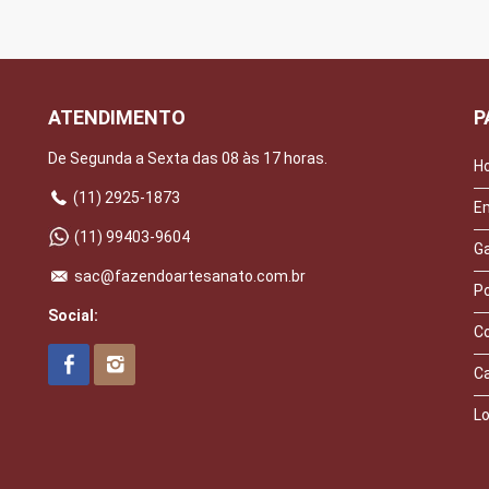
ATENDIMENTO
P
De Segunda a Sexta das 08 às 17 horas.
H
(11) 2925-1873
E
(11) 99403-9604
Ga
sac@fazendoartesanato.com.br
Po
Social:
C
C
Lo