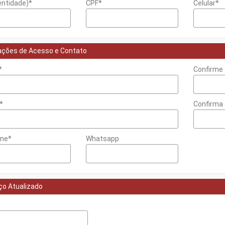
entidade)*
CPF*
Celular*
ações de Acesso e Contato
*
Confirme 
*
Confirma
one*
Whatsapp
ço Atualizado