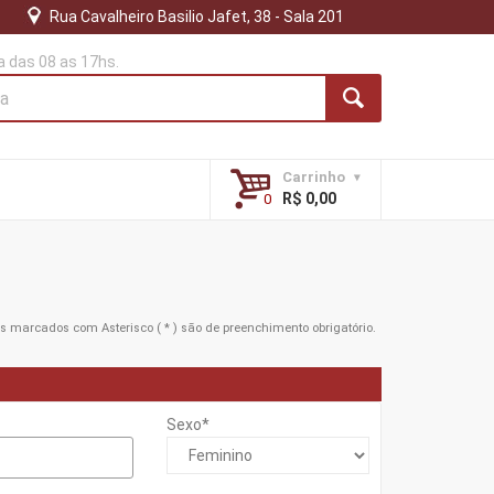
Rua Cavalheiro Basilio Jafet, 38 - Sala 201
 das 08 as 17hs.
Carrinho
R$ 0,00
ns marcados com Asterisco ( * ) são de preenchimento obrigatório.
Sexo*