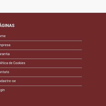
ÁGINAS
ome
mpresa
rantia
lítica de Cookies
ontato
adastre-se
gin