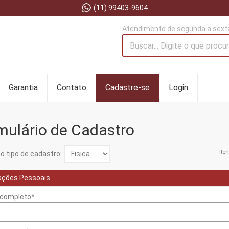
(11) 99403-9604
Atendimento de segunda a sexta
Garantia
Contato
Cadastre-se
Login
mulário de Cadastro
Íte
o tipo de cadastro:
ações Pessoais
completo*