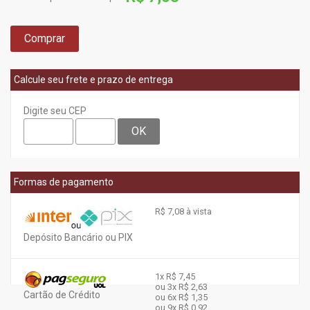
Comprar
Calcule seu frete e prazo de entrega
Digite seu CEP
OK
Formas de pagamento
R$ 7,08 à vista
Depósito Bancário ou PIX
1x
R$ 7,45
ou 3x
R$ 2,63
Cartão de Crédito
ou 6x
R$ 1,35
ou 9x
R$ 0,92