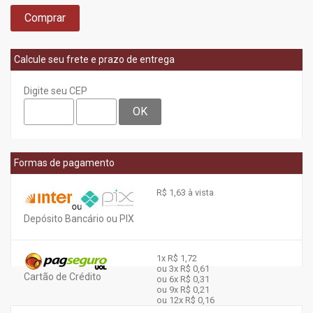
Comprar
Calcule seu frete e prazo de entrega
Digite seu CEP
OK
Formas de pagamento
R$ 1,63 à vista
Depósito Bancário ou PIX
1x
R$ 1,72
ou 3x
R$ 0,61
Cartão de Crédito
ou 6x
R$ 0,31
ou 9x
R$ 0,21
ou 12x
R$ 0,16