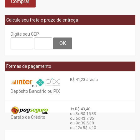
Comprar
Calcule seu frete e prazo de entrega
Digite seu CEP
OK
Formas de pagamento
R$ 41,23 à vista
Depósito Bancário ou PIX
1x
R$ 43,40
ou 3x
R$ 15,33
Cartão de Crédito
ou 6x
R$ 7,85
ou 9x
R$ 5,38
ou 12x
R$ 4,10