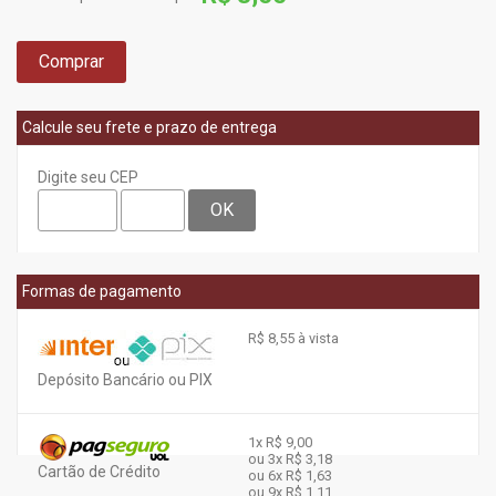
Comprar
Calcule seu frete e prazo de entrega
Digite seu CEP
OK
Formas de pagamento
R$ 8,55 à vista
Depósito Bancário ou PIX
1x
R$ 9,00
ou 3x
R$ 3,18
Cartão de Crédito
ou 6x
R$ 1,63
ou 9x
R$ 1,11