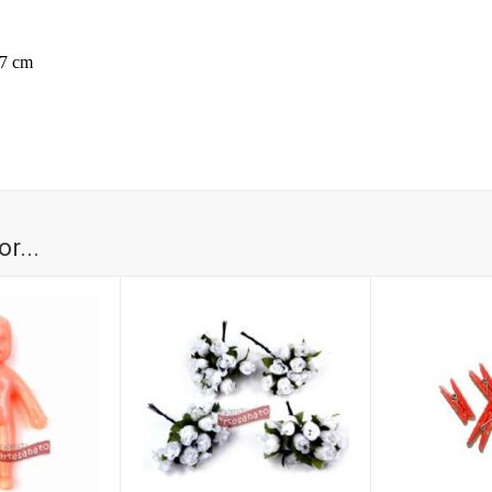
,7 cm
r...