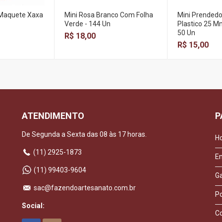
 Maquete Xaxa
Mini Rosa Branco Com Folha
Mini Prendedo
Verde - 144 Un
Plastico 25 M
50 Un
R$ 18,00
R$ 15,00
ATENDIMENTO
P
De Segunda a Sexta das 08 às 17 horas.
H
(11) 2925-1873
E
(11) 99403-9604
Ga
sac@fazendoartesanato.com.br
Po
Social:
C