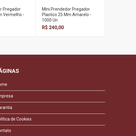
r Pregador
Mini Prendedor Pregador
Mini Prende
m Vermelho -
Plastico 25 Mm Amarelo -
Plastico 25 
1000 Un
50 Un
R$ 240,00
R$ 15,00
ÁGINAS
ome
mpresa
rantia
lítica de Cookies
ontato