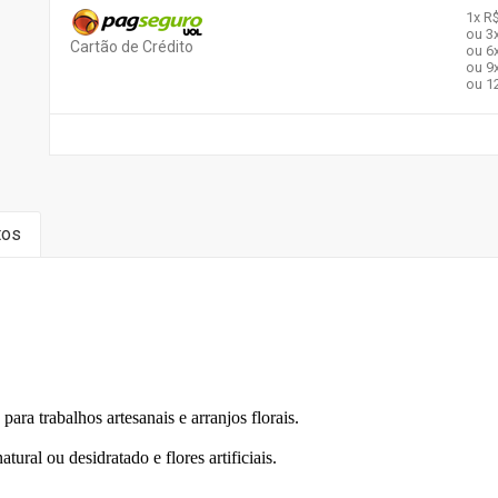
1x
R$
ou 3
Cartão de Crédito
ou 6
ou 9
ou 1
tos
abalhos artesanais e arranjos florais.
sidratado e flores artificiais.