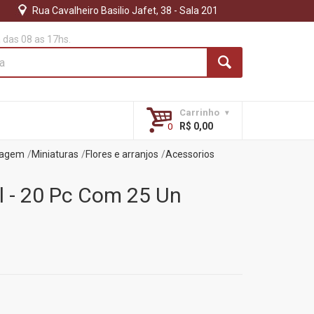
Rua Cavalheiro Basilio Jafet, 38 - Sala 201
das 08 as 17hs.
Carrinho
R$ 0,00
tagem
Miniaturas
Flores e arranjos
Acessorios
l - 20 Pc Com 25 Un