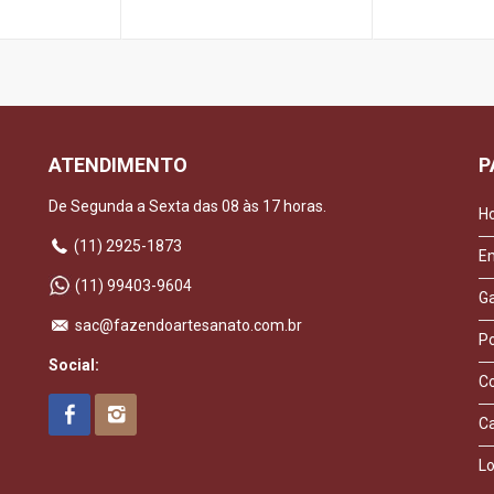
ATENDIMENTO
P
De Segunda a Sexta das 08 às 17 horas.
H
(11) 2925-1873
E
(11) 99403-9604
Ga
sac@fazendoartesanato.com.br
Po
Social:
C
C
Lo