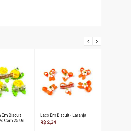
 Em Biscuit
Laco Em Biscuit - Laranja
Flor De Biscu
Pc Com 25 Un
Escuro (100
R$ 2,34
- Pc