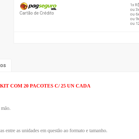
1x
R$
ou 3
Cartão de Crédito
ou 6
ou 9
ou 1
tos
KIT COM 20 PACOTES C/ 25 UN CADA
mão.
e as unidades em questão ao formato e tamanho.