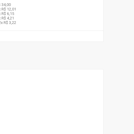
 34,00
x
R$ 12,01
x
R$ 6,15
x
R$ 4,21
2x
R$ 3,22