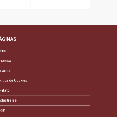
R$ 96,00
ÁGINAS
ome
mpresa
rantia
lítica de Cookies
ontato
adastre-se
gin