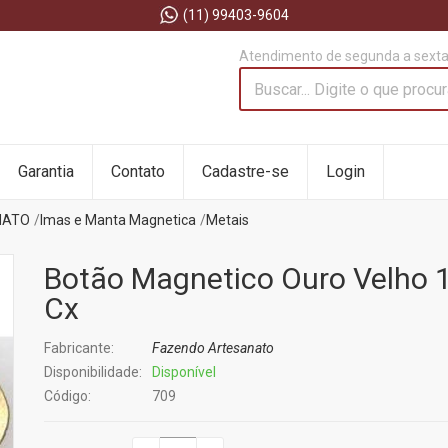
(11) 99403-9604
Atendimento de segunda a sexta 
Garantia
Contato
Cadastre-se
Login
NATO
Imas e Manta Magnetica
Metais
Botão Magnetico Ouro Velho 
Cx
Fabricante:
Fazendo Artesanato
Disponibilidade:
Disponível
Código:
709