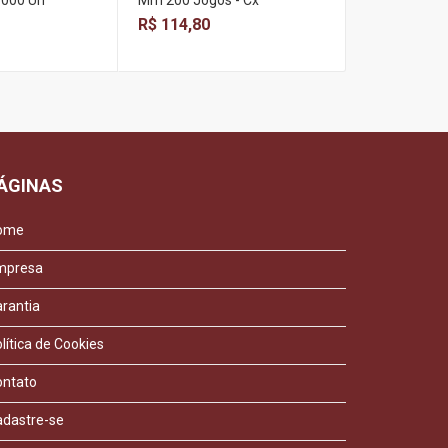
1000 Un
Mm 200 Jogos - Cx
Artesanato -
R$ 114,80
R$ 56,00
ÁGINAS
ome
mpresa
rantia
lítica de Cookies
ontato
adastre-se