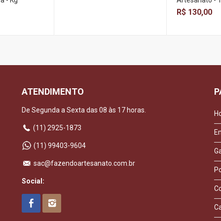
a - Kg
Artesanato - 
R$ 130,00
ATENDIMENTO
P
De Segunda a Sexta das 08 às 17 horas.
H
(11) 2925-1873
E
(11) 99403-9604
Ga
sac@fazendoartesanato.com.br
Po
Social:
C
C