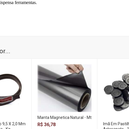
a ferramentas.
r...
Manta Magnetica Natural - Mt
o 9,5 X 2,0 Mm
Imã Em Pastil
R$ 36,78