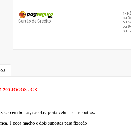
1x
R$
ou 3
Cartão de Crédito
ou 6
ou 9
ou 1
tos
200 JOGOS - CX
 bolsas, sacolas, porta-celular entre outros.
 macho e dois suportes para fixação