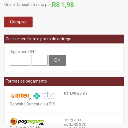
R$ 1,98
Ou no Depósito à vista por
Comprar
Calcule seu frete e prazo de entrega
Digite seu CEP
OK
Formas de pagamento
R$ 1,98 à vista
Depósito Bancário ou PIX
1x
R$ 2,08
ou 3x
R$ 0,73
Cartão de Crédito