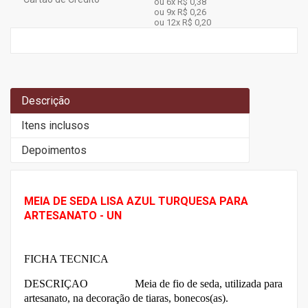
ou 6x
R$ 0,38
ou 9x
R$ 0,26
ou 12x
R$ 0,20
Descrição
Itens inclusos
Depoimentos
MEIA DE SEDA LISA AZUL TURQUESA PARA
ARTESANATO - UN
FICHA TECNICA
DESCRIÇAO M
eia de fio de seda, utilizada para
artesanato, na decoração de tiaras, bonecos(as).