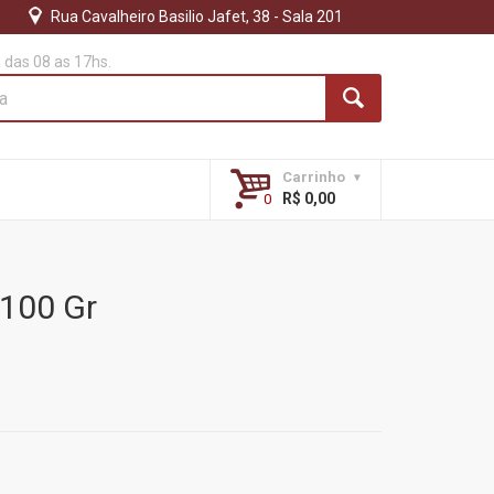
Rua Cavalheiro Basilio Jafet, 38 - Sala 201
das 08 as 17hs.
Carrinho
R$ 0,00
 100 Gr