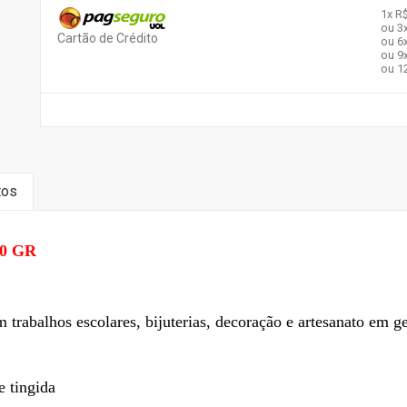
1x
R$
ou 3
Cartão de Crédito
ou 6
ou 9
ou 1
tos
0 GR
s escolares, bijuterias, decoração e artesanato em ge
 tingida