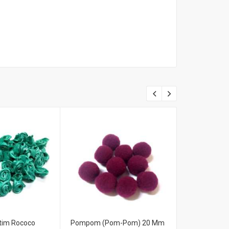
tim Rococo
Pompom (Pom-Pom) 20 Mm
Pingente Fra