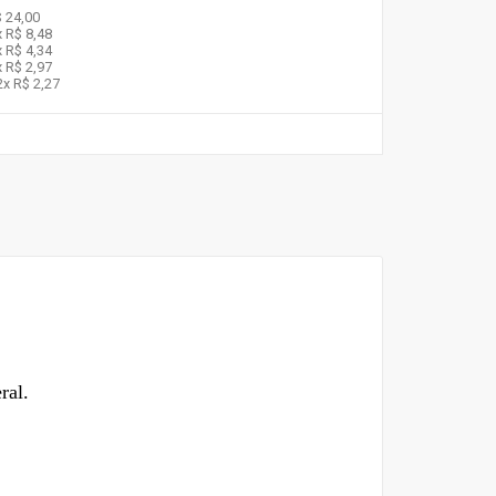
 24,00
x
R$ 8,48
x
R$ 4,34
x
R$ 2,97
2x
R$ 2,27
ral.