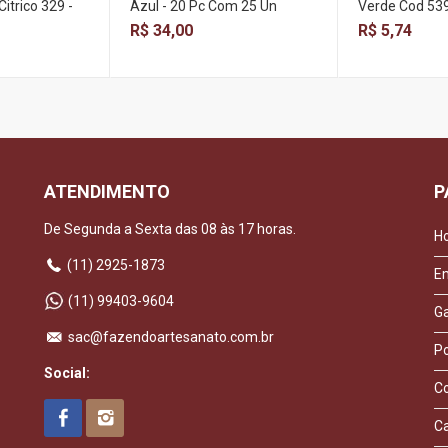
Citrico 329 -
Azul - 20 Pc Com 25 Un
Verde Cod 539
R$ 34,00
R$ 5,74
ATENDIMENTO
P
De Segunda a Sexta das 08 às 17 horas.
H
(11) 2925-1873
E
(11) 99403-9604
Ga
sac@fazendoartesanato.com.br
Po
Social:
C
C