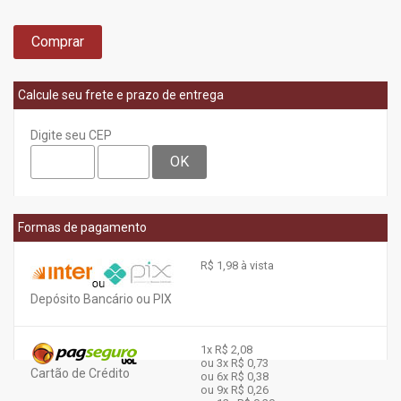
Comprar
Calcule seu frete e prazo de entrega
Digite seu CEP
OK
Formas de pagamento
R$ 1,98 à vista
Depósito Bancário ou PIX
1x
R$ 2,08
ou 3x
R$ 0,73
Cartão de Crédito
ou 6x
R$ 0,38
ou 9x
R$ 0,26