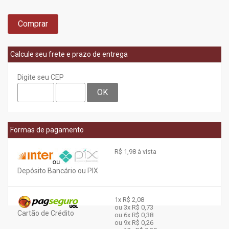
Comprar
Calcule seu frete e prazo de entrega
Digite seu CEP
OK
Formas de pagamento
R$ 1,98 à vista
Depósito Bancário ou PIX
1x
R$ 2,08
ou 3x
R$ 0,73
Cartão de Crédito
ou 6x
R$ 0,38
ou 9x
R$ 0,26