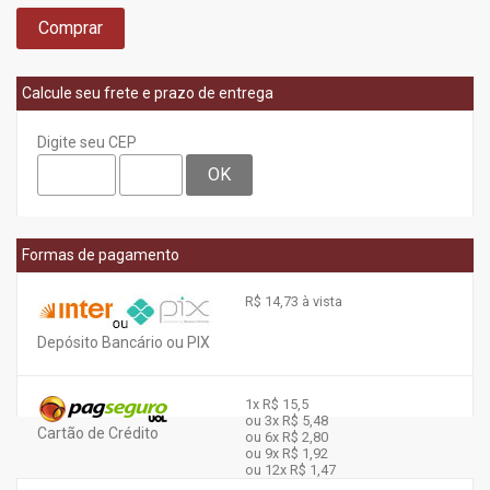
Comprar
Calcule seu frete e prazo de entrega
Digite seu CEP
OK
Formas de pagamento
R$ 14,73 à vista
Depósito Bancário ou PIX
1x
R$ 15,5
ou 3x
R$ 5,48
Cartão de Crédito
ou 6x
R$ 2,80
ou 9x
R$ 1,92
ou 12x
R$ 1,47