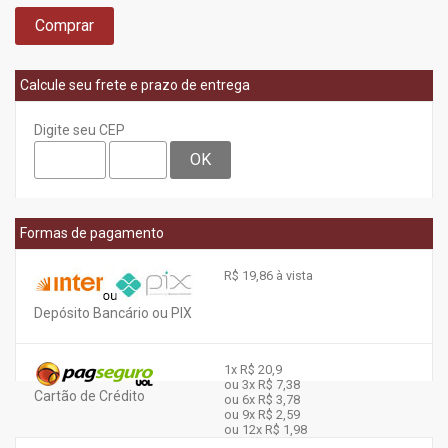
Comprar
Calcule seu frete e prazo de entrega
Digite seu CEP
OK
Formas de pagamento
R$ 19,86 à vista
Depósito Bancário ou PIX
1x
R$ 20,9
ou 3x
R$ 7,38
Cartão de Crédito
ou 6x
R$ 3,78
ou 9x
R$ 2,59
ou 12x
R$ 1,98