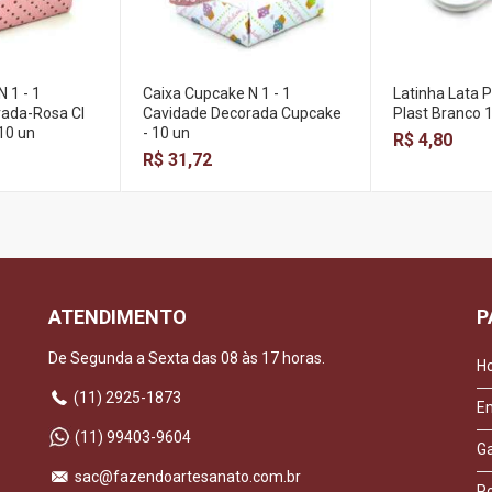
 1 - 1
Caixa Cupcake N 1 - 1
Latinha Lata 
ada-Rosa Cl
Cavidade Decorada Cupcake
Plast Branco 1
10 un
- 10 un
R$ 4,80
R$ 31,72
ATENDIMENTO
P
De Segunda a Sexta das 08 às 17 horas.
H
(11) 2925-1873
E
(11) 99403-9604
Ga
sac@fazendoartesanato.com.br
Po