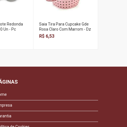
Pote Redonda
Saia Tira Para Cupcake Gde
Saia Tira Pa
0 Un - Pc
Rosa Claro Com Marrom - Dz
Rosa Claro 
R$ 6,53
R$ 3,04
ÁGINAS
ome
mpresa
rantia
lítica de Cookies