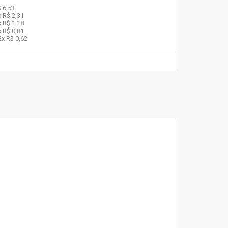
 6,53
x
R$ 2,31
x
R$ 1,18
x
R$ 0,81
2x
R$ 0,62