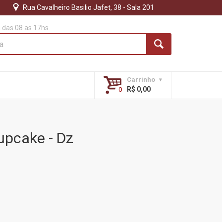
Rua Cavalheiro Basilio Jafet, 38 - Sala 201
das 08 as 17hs.
Carrinho
R$ 0,00
upcake - Dz