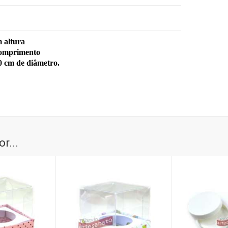
 altura
mprimento
0 cm de diâmetro.
r...