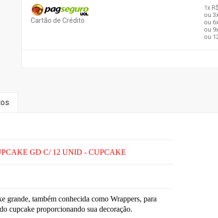
1x
R$
ou 3
Cartão de Crédito
ou 6
ou 9
ou 1
tos
UPCAKE GD C/ 12 UNID - CUPCAKE
ke grande, também conhecida como Wrappers, para
 do cupcake proporcionando sua decoração.