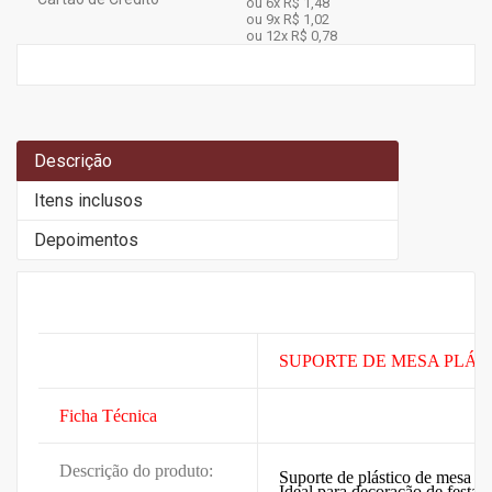
ou 6x
R$ 1,48
ou 9x
R$ 1,02
ou 12x
R$ 0,78
Descrição
Itens inclusos
Depoimentos
SUPORTE DE MESA PLÁST
Ficha Técnica
Descrição do produto:
Suporte de plástico de mesa p
Ideal para decoração de festas 