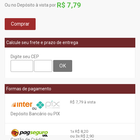
R$ 7,79
Ou no Depósito à vista por
Comprar
Calcule seu frete e prazo de entrega
Digite seu CEP
OK
Formas de pagamento
R$ 7,79 à vista
Depósito Bancário ou PIX
1x
R$ 8,20
ou 3x
R$ 2,90
Cartão de Crédito