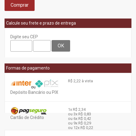
Comprar
Calcule seu frete e prazo de entrega
Digite seu CEP
OK
Formas de pagamento
R$ 2,22 à vista
Depósito Bancário ou PIX
1x
R$ 2,34
ou 3x
R$ 0,83
Cartão de Crédito
ou 6x
R$ 0,42
ou 9x
R$ 0,29
ou 12x
R$ 0,22