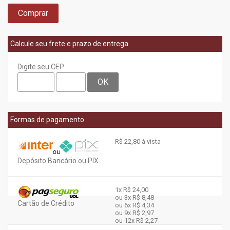
Comprar
Calcule seu frete e prazo de entrega
Digite seu CEP
OK
Formas de pagamento
R$ 22,80 à vista
Depósito Bancário ou PIX
1x
R$ 24,00
ou 3x
R$ 8,48
Cartão de Crédito
ou 6x
R$ 4,34
ou 9x
R$ 2,97
ou 12x
R$ 2,27